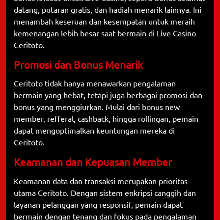
datang, putaran gratis, dan hadiah menarik lainnya. Ini
menambah keseruan dan kesempatan untuk meraih
kemenangan lebih besar saat bermain di Live Casino
Ceritoto.
Promosi dan Bonus Menarik
Ceritoto tidak hanya menawarkan pengalaman
bermain yang hebat, tetapi juga berbagai promosi dan
bonus yang menggiurkan. Mulai dari bonus new
member, refferal, cashback, hingga rollingan, pemain
dapat mengoptimalkan keuntungan mereka di
Ceritoto.
Keamanan dan Kepuasan Member
Keamanan data dan transaksi merupakan prioritas
utama Ceritoto. Dengan sistem enkripsi canggih dan
layanan pelanggan yang responsif, pemain dapat
bermain dengan tenang dan fokus pada pengalaman