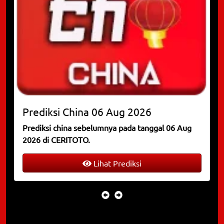
Prediksi
China
06 Aug 2026
Prediksi china sebelumnya pada tanggal 06 Aug
2026 di CERITOTO.
Lihat Prediksi