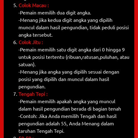
Colok Macau :
-Pemain memilih dua digit angka.
-Menang jika kedua digit angka yang dipilih
muncul dalam hasil pengundian, tidak peduli posisi
angka tersebut.
Colok Jitu :
-Pemain memilih satu digit angka dari 0 hingga 9
untuk posisi tertentu (ribuan,ratusan,puluhan, atau
satuan).
-Menang jika angka yang dipilih sesuai dengan
posisi yang dipilih dan muncul dalam hasil
pengundian.
Tengah Tepi :
-Pemain memilih apakah angka yang muncul
dalam hasil pengundian berada di bagian tenah
-Contoh: Jika Anda memilih Tengah dan hasil
pengundian adalah 55, Anda Menang dalam
taruhan Tengah Tepi.
50-50 :