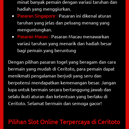
minat banyak pemain dengan variasi taruhan dan
hadiah yang menggiurkan.
Pasaran Singapore :
Pasaran ini dikenal aturan
taruhan yang jelas dan peluang menang yang
menguntungkan.
Pasaran Macau :
Pasaran Macau menawarkan
variasi taruhan yang menarik dan hadiah besar
bagi pemain yang beruntung
Dengan pilihan pasaran togel yang beragam dan cara
bermain yang mudah di Ceritoto, para pemain dapat
menikmati pengalaman berjudi yang seru dan
berpotensi mendapatkan kemenangan besar. Jangan
lupa untuk bermain secara bertanggung jawab dan
selalu ikuti aturan dan ketentuan yang berlaku di
Ceritoto. Selamat bermain dan semoga gacor!
Pilihan Slot Online Terpercaya di Ceritoto