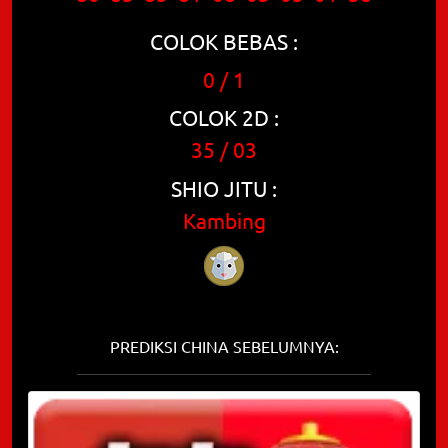
COLOK BEBAS :
0 / 1
COLOK 2D :
35 / 03
SHIO JITU :
Kambing
PREDIKSI CHINA SEBELUMNYA: