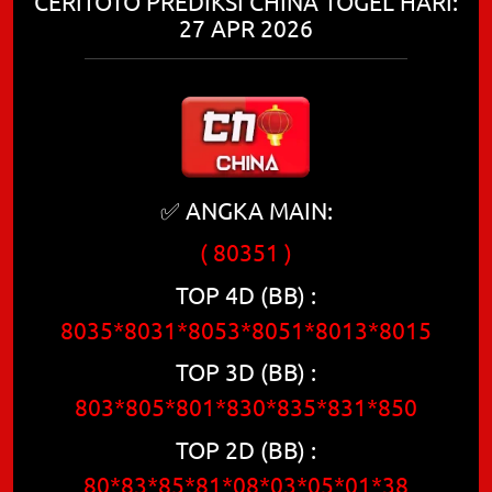
CERITOTO PREDIKSI CHINA TOGEL HARI:
27 APR 2026
✅ ANGKA MAIN:
( 80351 )
TOP 4D (BB) :
8035*8031*8053*8051*8013*8015
TOP 3D (BB) :
803*805*801*830*835*831*850
TOP 2D (BB) :
80*83*85*81*08*03*05*01*38