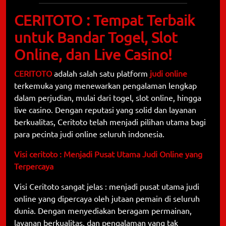
CERITOTO : Tempat Terbaik
untuk Bandar Togel, Slot
Online, dan Live Casino!
CERITOTO
adalah salah satu platform
judi online
terkemuka yang menewarkan pengalaman lengkap
dalam perjudian, mulai dari togel, slot online, hingga
live casino. Dengan reputasi yang solid dan layanan
berkualitas, Ceritoto telah menjadi pilihan utama bagi
para pecinta judi online seluruh indonesia.
Visi ceritoto : Menjadi Pusat Utama Judi Online yang
Terpercaya
Visi Ceritoto sangat jelas : menjadi pusat utama judi
online yang dipercaya oleh jutaan pemain di seluruh
dunia. Dengan menyediakan beragam permainan,
layanan berkualitas, dan pengalaman yang tak