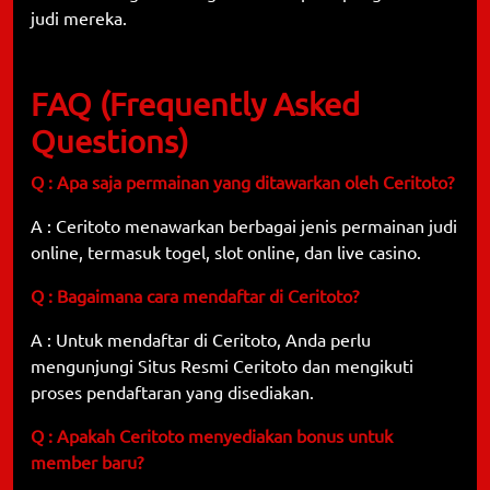
judi mereka.
FAQ (Frequently Asked
Questions)
Q : Apa saja permainan yang ditawarkan oleh Ceritoto?
A : Ceritoto menawarkan berbagai jenis permainan judi
online, termasuk togel, slot online, dan live casino.
Q : Bagaimana cara mendaftar di Ceritoto?
A : Untuk mendaftar di Ceritoto, Anda perlu
mengunjungi Situs Resmi Ceritoto dan mengikuti
proses pendaftaran yang disediakan.
Q : Apakah Ceritoto menyediakan bonus untuk
member baru?