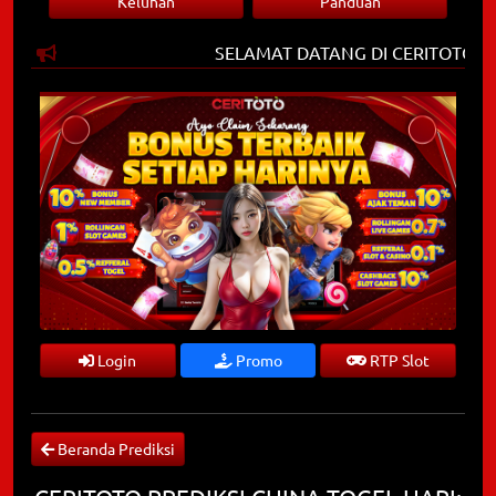
Keluhan
Panduan
SELAMAT DATANG DI CERITOTO BAND
Login
Promo
RTP Slot
Beranda Prediksi