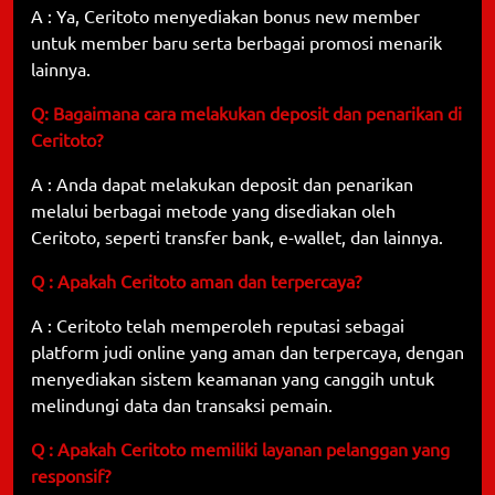
A : Ya, Ceritoto menyediakan bonus new member
untuk member baru serta berbagai promosi menarik
lainnya.
Q: Bagaimana cara melakukan deposit dan penarikan di
Ceritoto?
A : Anda dapat melakukan deposit dan penarikan
melalui berbagai metode yang disediakan oleh
Ceritoto, seperti transfer bank, e-wallet, dan lainnya.
Q : Apakah Ceritoto aman dan terpercaya?
A : Ceritoto telah memperoleh reputasi sebagai
platform judi online yang aman dan terpercaya, dengan
menyediakan sistem keamanan yang canggih untuk
melindungi data dan transaksi pemain.
Q : Apakah Ceritoto memiliki layanan pelanggan yang
responsif?