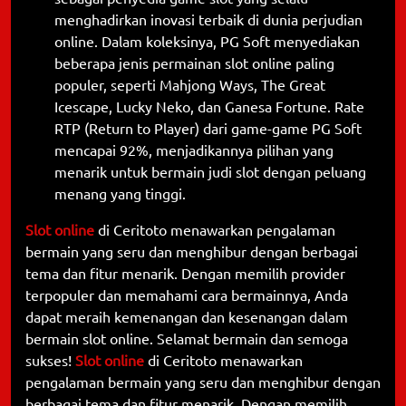
menghadirkan inovasi terbaik di dunia perjudian
online. Dalam koleksinya, PG Soft menyediakan
beberapa jenis permainan slot online paling
populer, seperti Mahjong Ways, The Great
Icescape, Lucky Neko, dan Ganesa Fortune. Rate
RTP (Return to Player) dari game-game PG Soft
mencapai 92%, menjadikannya pilihan yang
menarik untuk bermain judi slot dengan peluang
menang yang tinggi.
Slot online
di Ceritoto menawarkan pengalaman
bermain yang seru dan menghibur dengan berbagai
tema dan fitur menarik. Dengan memilih provider
terpopuler dan memahami cara bermainnya, Anda
dapat meraih kemenangan dan kesenangan dalam
bermain slot online. Selamat bermain dan semoga
sukses!
Slot online
di Ceritoto menawarkan
pengalaman bermain yang seru dan menghibur dengan
berbagai tema dan fitur menarik. Dengan memilih