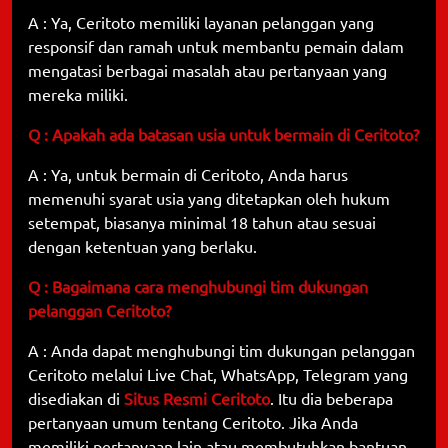
A : Ya, Ceritoto memiliki layanan pelanggan yang
responsif dan ramah untuk membantu pemain dalam
mengatasi berbagai masalah atau pertanyaan yang
mereka miliki.
Q : Apakah ada batasan usia untuk bermain di Ceritoto?
A : Ya, untuk bermain di Ceritoto, Anda harus
memenuhi syarat usia yang ditetapkan oleh hukum
setempat, biasanya minimal 18 tahun atau sesuai
dengan ketentuan yang berlaku.
Q : Bagaimana cara menghubungi tim dukungan
pelanggan Ceritoto?
A : Anda dapat menghubungi tim dukungan pelanggan
Ceritoto melalui
Live Chat
, WhatsApp, Telegram yang
disediakan di
Situs Resmi Ceritoto
. Itu dia beberapa
pertanyaan umum tentang Ceritoto. Jika Anda
memiliki pertanyaan lain atau membutuhkan bantuan