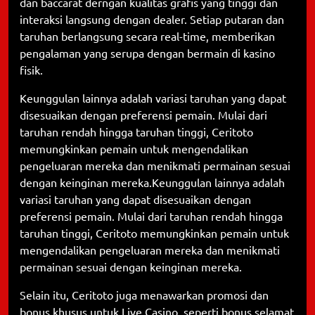
dan baccarat derngan kualitas grafis yang tinggi dan
interaksi langsung dengan dealer. Setiap putaran dan
taruhan berlangsung secara real-time, memberikan
pengalaman yang serupa dengan bermain di kasino
fisik.
Keunggulan lainnya adalah variasi taruhan yang dapat
disesuaikan dengan preferensi pemain. Mulai dari
taruhan rendah hingga taruhan tinggi, Ceritoto
memungkinkan pemain untuk mengendalikan
pengeluaran mereka dan menikmati permainan sesuai
dengan keinginan mereka.Keunggulan lainnya adalah
variasi taruhan yang dapat disesuaikan dengan
preferensi pemain. Mulai dari taruhan rendah hingga
taruhan tinggi, Ceritoto memungkinkan pemain untuk
mengendalikan pengeluaran mereka dan menikmati
permainan sesuai dengan keinginan mereka.
Selain itu, Ceritoto juga menawarkan promosi dan
bonus khusus untuk Live Casino, seperti bonus selamat