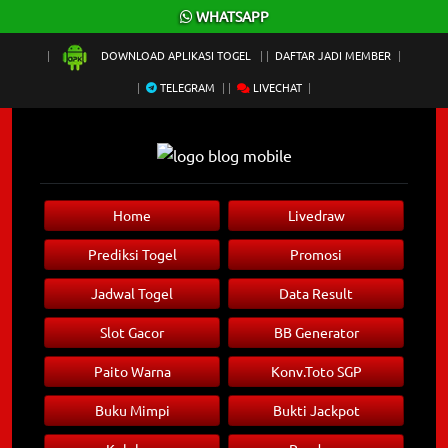
×
WHATSAPP
DOWNLOAD APLIKASI TOGEL
DAFTAR JADI MEMBER
TELEGRAM
LIVECHAT
Home
Livedraw
Prediksi Togel
Promosi
Jadwal Togel
Data Result
Slot Gacor
BB Generator
Paito Warna
Konv.Toto SGP
Buku Mimpi
Bukti Jackpot