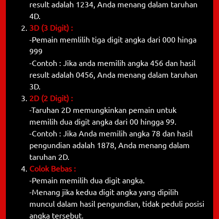
result adalah 1234, Anda menang dalam taruhan
4D.
3D (3 Digit) :
-Pemain memlilih tiga digit angka dari 000 hinga
999
-Contoh : Jika anda memilih angka 456 dan hasil
result adalah 0456, Anda menang dalam taruhan
3D.
2D (2 Digit) :
-Taruhan 2D memungkinkan pemain untuk
memilih dua digit angka dari 00 hingga 99.
-Contoh : Jika Anda memilih angka 78 dan hasil
pengundian adalah 1878, Anda menang dalam
taruhan 2D.
Colok Bebas :
-Pemain memilih dua digit angka.
-Menang jika kedua digit angka yang dipilih
muncul dalam hasil pengundian, tidak peduli posisi
angka tersebut.