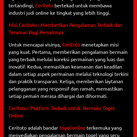
tertandingi,
Ceritoto
bertekad untuk membawa
industri judi online ke tingkat yang lebih tinggi.
Misi Ceritoto : Memberikan Pengalaman Terbaik dan
Teraman Bagi Pemainnya
Untuk mencapai visinya,
Ceritoto
menetapkan misi
yang kuat. Pertama, memberikan pengalaman bermain
yang terbaik melulai koreksi permainan yang luas dan
inovatif. Kedua, memastikan keamanan dan keadilan
dalam setiap aspek permainan melalui teknologi terkini
dan praktik transparan. Ketiga, memberikan laytanan
pelangganan yang responsif dan ramah, memastikan
setiap pemain merasa dihargai dan dihormati.
Ceritoto : Platform Terbaik untuk Bermain Togel
Online
Ceritoto adalah bandar
togel online
terkemuka yang
menyediakan pengalaman bermain togel yang seru