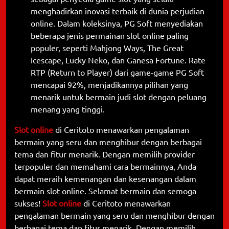
menghadirkan inovasi terbaik di dunia perjudian
online. Dalam koleksinya, PG Soft menyediakan
beberapa jenis permainan slot online paling
populer, seperti Mahjong Ways, The Great
Icescape, Lucky Neko, dan Ganesa Fortune. Rate
RTP (Return to Player) dari game-game PG Soft
mencapai 92%, menjadikannya pilihan yang
menarik untuk bermain judi slot dengan peluang
menang yang tinggi.
Slot online
di Ceritoto menawarkan pengalaman
bermain yang seru dan menghibur dengan berbagai
tema dan fitur menarik. Dengan memilih provider
terpopuler dan memahami cara bermainnya, Anda
dapat meraih kemenangan dan kesenangan dalam
bermain slot online. Selamat bermain dan semoga
sukses!
Slot online
di Ceritoto menawarkan
pengalaman bermain yang seru dan menghibur dengan
berbagai tema dan fitur menarik. Dengan memilih