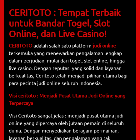
CERITOTO : Tempat Terbaik
untuk Bandar Togel, Slot
Online, dan Live Casino!
CERITOTO
adalah salah satu platform
judi online
terkemuka yang menewarkan pengalaman lengkap
dalam perjudian, mulai dari togel, slot online, hingga
live casino. Dengan reputasi yang solid dan layanan
berkualitas, Ceritoto telah menjadi pilihan utama bagi
para pecinta judi online seluruh indonesia.
Visi ceritoto : Menjadi Pusat Utama Judi Online yang
Terpercaya
Visi Ceritoto sangat jelas : menjadi pusat utama judi
online yang dipercaya oleh jutaan pemain di seluruh
dunia. Dengan menyediakan beragam permainan,
layanan berkualitas, dan pengalaman yang tak