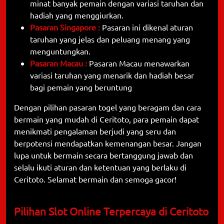
minat banyak pemain dengan variasi taruhan dan
hadiah yang menggiurkan.
Pasaran Singapore :
Pasaran ini dikenal aturan
taruhan yang jelas dan peluang menang yang
menguntungkan.
Pasaran Macau :
Pasaran Macau menawarkan
variasi taruhan yang menarik dan hadiah besar
bagi pemain yang beruntung
Dengan pilihan pasaran togel yang beragam dan cara
bermain yang mudah di Ceritoto, para pemain dapat
menikmati pengalaman berjudi yang seru dan
berpotensi mendapatkan kemenangan besar. Jangan
lupa untuk bermain secara bertanggung jawab dan
selalu ikuti aturan dan ketentuan yang berlaku di
Ceritoto. Selamat bermain dan semoga gacor!
Pilihan Slot Online Terpercaya di Ceritoto