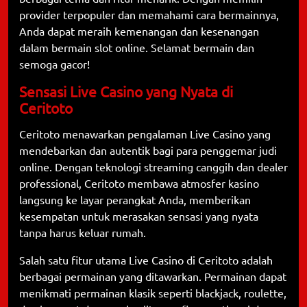
provider terpopuler dan memahami cara bermainnya,
Anda dapat meraih kemenangan dan kesenangan
dalam bermain slot online. Selamat bermain dan
semoga gacor!
Sensasi Live Casino yang Nyata di
Ceritoto
Ceritoto menawarkan pengalaman Live Casino yang
mendebarkan dan autentik bagi para penggemar judi
online. Dengan teknologi streaming canggih dan dealer
professional, Ceritoto membawa atmosfer kasino
langsung ke layar perangkat Anda, memberikan
kesempatan untuk merasakan sensasi yang nyata
tanpa harus keluar rumah.
Salah satu fitur utama Live Casino di Ceritoto adalah
berbagai permainan yang ditawarkan. Permainan dapat
menikmati permainan klasik seperti blackjack, roulette,