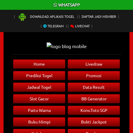
×
WHATSAPP
DOWNLOAD APLIKASI TOGEL
DAFTAR JADI MEMBER
TELEGRAM
LIVECHAT
Home
Livedraw
Prediksi Togel
Promosi
Jadwal Togel
Data Result
Slot Gacor
BB Generator
Paito Warna
Konv.Toto SGP
Buku Mimpi
Bukti Jackpot