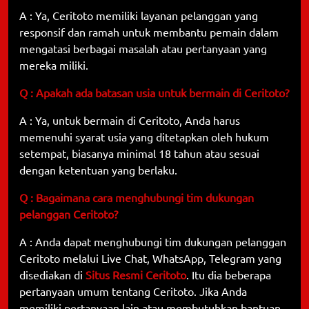
A : Ya, Ceritoto memiliki layanan pelanggan yang
responsif dan ramah untuk membantu pemain dalam
mengatasi berbagai masalah atau pertanyaan yang
mereka miliki.
Q : Apakah ada batasan usia untuk bermain di Ceritoto?
A : Ya, untuk bermain di Ceritoto, Anda harus
memenuhi syarat usia yang ditetapkan oleh hukum
setempat, biasanya minimal 18 tahun atau sesuai
dengan ketentuan yang berlaku.
Q : Bagaimana cara menghubungi tim dukungan
pelanggan Ceritoto?
A : Anda dapat menghubungi tim dukungan pelanggan
Ceritoto melalui
Live Chat
, WhatsApp, Telegram yang
disediakan di
Situs Resmi Ceritoto
. Itu dia beberapa
pertanyaan umum tentang Ceritoto. Jika Anda
memiliki pertanyaan lain atau membutuhkan bantuan