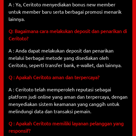
A : Ya, Ceritoto menyediakan bonus new member
untuk member baru serta berbagai promosi menarik
lainnya.
Q: Bagaimana cara melakukan deposit dan penarikan di
Ceritoto?
A : Anda dapat melakukan deposit dan penarikan
melalui berbagai metode yang disediakan oleh
Ceritoto, seperti transfer bank, e-wallet, dan lainnya.
Q : Apakah Ceritoto aman dan terpercaya?
A : Ceritoto telah memperoleh reputasi sebagai
platform judi online yang aman dan terpercaya, dengan
menyediakan sistem keamanan yang canggih untuk
melindungi data dan transaksi pemain.
Q : Apakah Ceritoto memiliki layanan pelanggan yang
responsif?