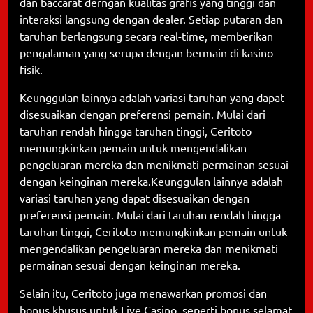
dan baccarat derngan kualitas grafis yang tinggi dan
interaksi langsung dengan dealer. Setiap putaran dan
taruhan berlangsung secara real-time, memberikan
pengalaman yang serupa dengan bermain di kasino
fisik.
Keunggulan lainnya adalah variasi taruhan yang dapat
disesuaikan dengan preferensi pemain. Mulai dari
taruhan rendah hingga taruhan tinggi, Ceritoto
memungkinkan pemain untuk mengendalikan
pengeluaran mereka dan menikmati permainan sesuai
dengan keinginan mereka.Keunggulan lainnya adalah
variasi taruhan yang dapat disesuaikan dengan
preferensi pemain. Mulai dari taruhan rendah hingga
taruhan tinggi, Ceritoto memungkinkan pemain untuk
mengendalikan pengeluaran mereka dan menikmati
permainan sesuai dengan keinginan mereka.
Selain itu, Ceritoto juga menawarkan promosi dan
bonus khusus untuk Live Casino, seperti bonus selamat