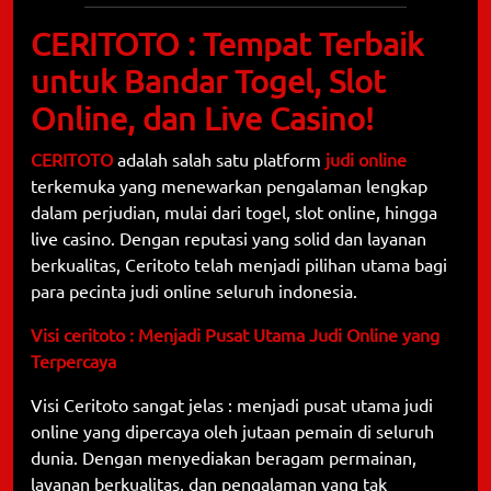
CERITOTO : Tempat Terbaik
untuk Bandar Togel, Slot
Online, dan Live Casino!
CERITOTO
adalah salah satu platform
judi online
terkemuka yang menewarkan pengalaman lengkap
dalam perjudian, mulai dari togel, slot online, hingga
live casino. Dengan reputasi yang solid dan layanan
berkualitas, Ceritoto telah menjadi pilihan utama bagi
para pecinta judi online seluruh indonesia.
Visi ceritoto : Menjadi Pusat Utama Judi Online yang
Terpercaya
Visi Ceritoto sangat jelas : menjadi pusat utama judi
online yang dipercaya oleh jutaan pemain di seluruh
dunia. Dengan menyediakan beragam permainan,
layanan berkualitas, dan pengalaman yang tak