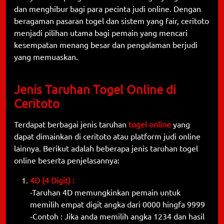
dan menghibur bagi para pecinta judi online. Dengan
beragaman pasaran togel dan sistem yang fair, ceritoto
menjadi pilihan utama bagi pemain yang mencari
kesempatan menang besar dan pengalaman berjudi
yang memuaskan.
Jenis Taruhan Togel Online di
Ceritoto
Terdapat berbagai jenis taruhan
togel online
yang
dapat dimainkan di ceritoto atau platform judi online
lainnya. Berikut adalah beberapa jenis taruhan togel
online beserta penjelasannya:
4D (4 Digit) :
-Taruhan 4D memungkinkan pemain untuk
memilih empat digit angka dari 0000 hingfa 9999
-Contoh : Jika anda memilih angka 1234 dan hasil