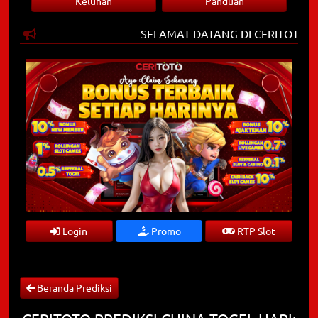
Keluhan
Panduan
SELAMAT DATANG DI CERITOTO BAND
Login
Promo
RTP Slot
Beranda Prediksi