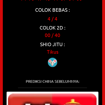
COLOK BEBAS :
4 / 4
COLOK 2D :
00 / 40
SHIO JITU :
Tikus
PREDIKSI CHINA SEBELUMNYA: