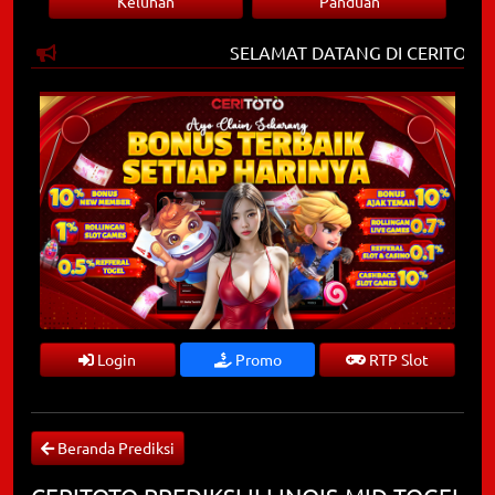
Keluhan
Panduan
SELAMAT DATANG DI CERITOTO BAN
Login
Promo
RTP Slot
Beranda Prediksi