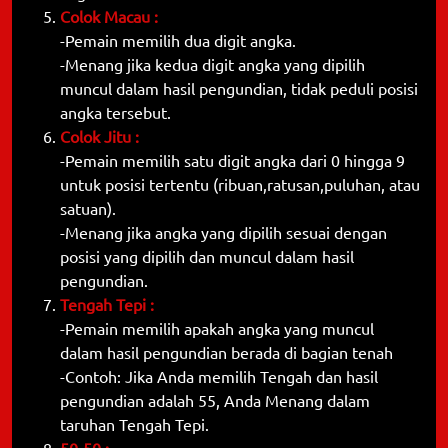
Colok Macau :
-Pemain memilih dua digit angka.
-Menang jika kedua digit angka yang dipilih
muncul dalam hasil pengundian, tidak peduli posisi
angka tersebut.
Colok Jitu :
-Pemain memilih satu digit angka dari 0 hingga 9
untuk posisi tertentu (ribuan,ratusan,puluhan, atau
satuan).
-Menang jika angka yang dipilih sesuai dengan
posisi yang dipilih dan muncul dalam hasil
pengundian.
Tengah Tepi :
-Pemain memilih apakah angka yang muncul
dalam hasil pengundian berada di bagian tenah
-Contoh: Jika Anda memilih Tengah dan hasil
pengundian adalah 55, Anda Menang dalam
taruhan Tengah Tepi.
50-50 :