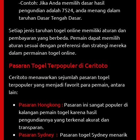
-Contoh: Jika Anda memilih dasar hasil
pengundian adalah 7524, anda menang dalam
taruhan Dasar Tengah Dasar.
Setiap jenis taruhan togel online memiliki aturan dan
pembayaran yang berbeda. Pemain dapat memilih
aturan sesuai dengan preferensi dan strategi mereka
dalam permainan togel online.
Pasaran Togel Terpopuler di Ceritoto
Ceritoto menawarkan sejumlah pasaran togel
terpopuler yang menjadi favorit para pemain, antara
lain:
Pasaran Hongkong :
Pasaran ini sangat populer di
kalangan pemain togel karena hasil
pengundiannya yang terkenal akurat dan
transparan.
Pasaran Sydney :
Pasaran togel Sydney menarik