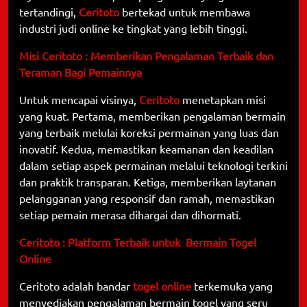
tertandingi,
Ceritoto
bertekad untuk membawa
industri judi online ke tingkat yang lebih tinggi.
Misi Ceritoto : Memberikan Pengalaman Terbaik dan
Teraman Bagi Pemainnya
Untuk mencapai visinya,
Ceritoto
menetapkan misi
yang kuat. Pertama, memberikan pengalaman bermain
yang terbaik melulai koreksi permainan yang luas dan
inovatif. Kedua, memastikan keamanan dan keadilan
dalam setiap aspek permainan melalui teknologi terkini
dan praktik transparan. Ketiga, memberikan laytanan
pelangganan yang responsif dan ramah, memastikan
setiap pemain merasa dihargai dan dihormati.
Ceritoto : Platform Terbaik untuk Bermain Togel
Online
Ceritoto adalah bandar
togel online
terkemuka yang
menyediakan pengalaman bermain togel yang seru