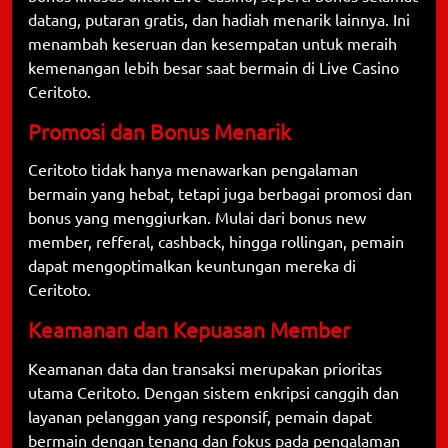
datang, putaran gratis, dan hadiah menarik lainnya. Ini
menambah keseruan dan kesempatan untuk meraih
kemenangan lebih besar saat bermain di Live Casino
Ceritoto.
Promosi dan Bonus Menarik
Ceritoto tidak hanya menawarkan pengalaman
bermain yang hebat, tetapi juga berbagai promosi dan
bonus yang menggiurkan. Mulai dari bonus new
member, refferal, cashback, hingga rollingan, pemain
dapat mengoptimalkan keuntungan mereka di
Ceritoto.
Keamanan dan Kepuasan Member
Keamanan data dan transaksi merupakan prioritas
utama Ceritoto. Dengan sistem enkripsi canggih dan
layanan pelanggan yang responsif, pemain dapat
bermain dengan tenang dan fokus pada pengalaman