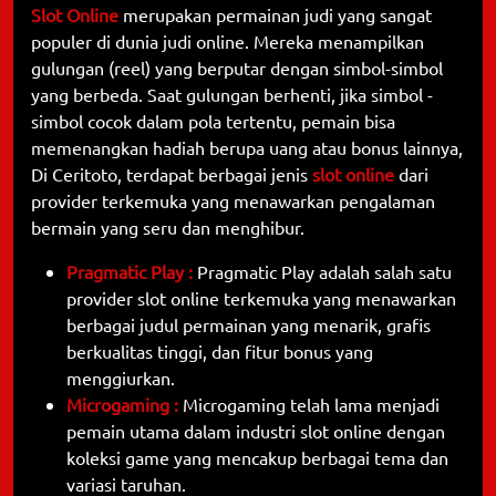
Slot Online
merupakan permainan judi yang sangat
populer di dunia judi online. Mereka menampilkan
gulungan (reel) yang berputar dengan simbol-simbol
yang berbeda. Saat gulungan berhenti, jika simbol -
simbol cocok dalam pola tertentu, pemain bisa
memenangkan hadiah berupa uang atau bonus lainnya,
Di Ceritoto, terdapat berbagai jenis
slot online
dari
provider terkemuka yang menawarkan pengalaman
bermain yang seru dan menghibur.
Pragmatic Play :
Pragmatic Play adalah salah satu
provider slot online terkemuka yang menawarkan
berbagai judul permainan yang menarik, grafis
berkualitas tinggi, dan fitur bonus yang
menggiurkan.
Microgaming :
Microgaming telah lama menjadi
pemain utama dalam industri slot online dengan
koleksi game yang mencakup berbagai tema dan
variasi taruhan.