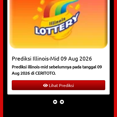
Prediksi
Illinois-Mid
09 Aug 2026
Prediksi illinois-mid sebelumnya pada tanggal 09
Aug 2026 di CERITOTO.
Lihat Prediksi