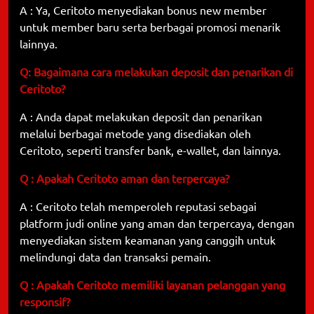
A : Ya, Ceritoto menyediakan bonus new member
untuk member baru serta berbagai promosi menarik
lainnya.
Q: Bagaimana cara melakukan deposit dan penarikan di
Ceritoto?
A : Anda dapat melakukan deposit dan penarikan
melalui berbagai metode yang disediakan oleh
Ceritoto, seperti transfer bank, e-wallet, dan lainnya.
Q : Apakah Ceritoto aman dan terpercaya?
A : Ceritoto telah memperoleh reputasi sebagai
platform judi online yang aman dan terpercaya, dengan
menyediakan sistem keamanan yang canggih untuk
melindungi data dan transaksi pemain.
Q : Apakah Ceritoto memiliki layanan pelanggan yang
responsif?