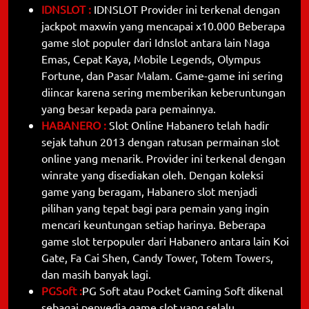
IDNSLOT :
IDNSLOT Provider ini terkenal dengan
jackpot maxwin yang mencapai x10.000 Beberapa
game slot populer dari Idnslot antara lain Naga
Emas, Cepat Kaya, Mobile Legends, Olympus
Fortune, dan Pasar Malam. Game-game ini sering
diincar karena sering memberikan keberuntungan
yang besar kepada para pemainnya.
HABANERO :
Slot Online Habanero telah hadir
sejak tahun 2013 dengan ratusan permainan slot
online yang menarik. Provider ini terkenal dengan
winrate yang disediakan oleh. Dengan koleksi
game yang beragam, Habanero slot menjadi
pilihan yang tepat bagi para pemain yang ingin
mencari keuntungan setiap harinya. Beberapa
game slot terpopuler dari Habanero antara lain Koi
Gate, Fa Cai Shen, Candy Tower, Totem Towers,
dan masih banyak lagi.
PGSoft :
PG Soft atau Pocket Gaming Soft dikenal
sebagai penyedia game slot yang selalu