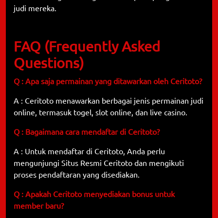
judi mereka.
FAQ (Frequently Asked
Questions)
Q : Apa saja permainan yang ditawarkan oleh Ceritoto?
A : Ceritoto menawarkan berbagai jenis permainan judi
online, termasuk togel, slot online, dan live casino.
Q : Bagaimana cara mendaftar di Ceritoto?
A : Untuk mendaftar di Ceritoto, Anda perlu
mengunjungi Situs Resmi Ceritoto dan mengikuti
proses pendaftaran yang disediakan.
Q : Apakah Ceritoto menyediakan bonus untuk
member baru?