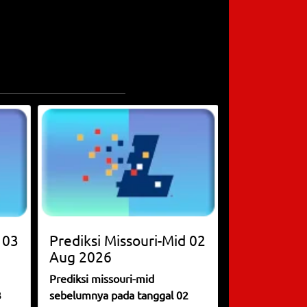
03
Prediksi
Missouri-Mid
02
Prediksi
Mi
Aug 2026
Aug 2026
Prediksi missouri-mid
Prediksi misso
3
sebelumnya pada tanggal 02
sebelumnya pa