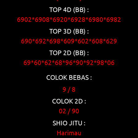
TOP 4D (BB) :
6902*6908*6920*6928*6980*6982
TOP 3D (BB) :
690*692*698*609*602*608*629
TOP 2D (BB) :
69*60*62*68*96*90*92*98*06
COLOK BEBAS :
9 / 8
COLOK 2D :
02 / 90
SHIO JITU :
Harimau