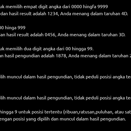
 memilih empat digit angka dari 0000 hingfa 9999
 dan hasil result adalah 1234, Anda menang dalam taruhan 4D.
000 hinga 999
dan hasil result adalah 0456, Anda menang dalam taruhan 3D.
 memilih dua digit angka dari 00 hingga 99.
an hasil pengundian adalah 1878, Anda menang dalam taruhan 
lih muncul dalam hasil pengundian, tidak peduli posisi angka te
lih muncul dalam hasil pengundian, tidak peduli posisi angka te
hingga 9 untuk posisi tertentu (ribuan,ratusan,puluhan, atau sat
dengan posisi yang dipilih dan muncul dalam hasil pengundian.