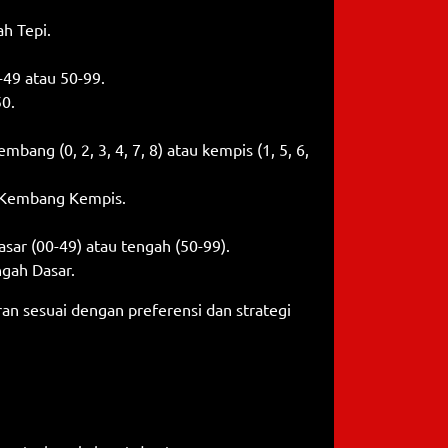
h Tepi.
-49 atau 50-99.
0.
ang (0, 2, 3, 4, 7, 8) atau kempis (1, 5, 6,
n Kembang Kempis.
sar (00-49) atau tengah (50-99).
ngah Dasar.
an sesuai dengan preferensi dan strategi