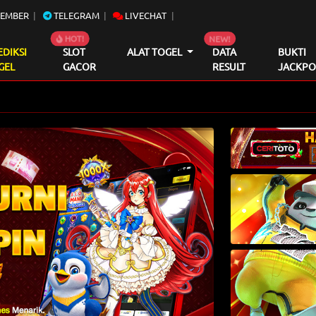
MEMBER
TELEGRAM
LIVECHAT
HOT!
NEW!
EDIKSI
SLOT
ALAT TOGEL
DATA
BUKTI
GEL
GACOR
RESULT
JACKPO