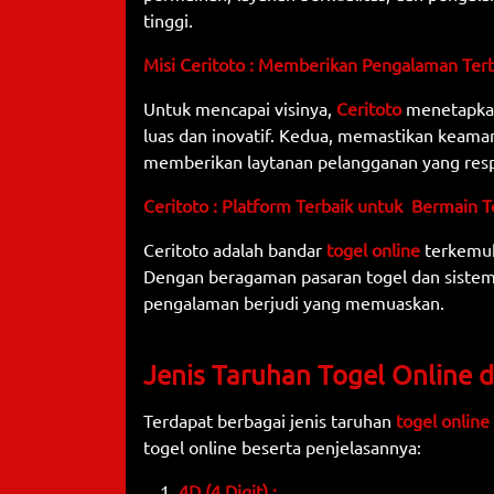
tinggi.
Misi Ceritoto : Memberikan Pengalaman Ter
Untuk mencapai visinya,
Ceritoto
menetapkan
luas dan inovatif. Kedua, memastikan keaman
memberikan laytanan pelangganan yang resp
Ceritoto : Platform Terbaik untuk Bermain T
Ceritoto adalah bandar
togel online
terkemuk
Dengan beragaman pasaran togel dan sistem 
pengalaman berjudi yang memuaskan.
Jenis Taruhan Togel Online d
Terdapat berbagai jenis taruhan
togel online
togel online beserta penjelasannya:
4D (4 Digit) :