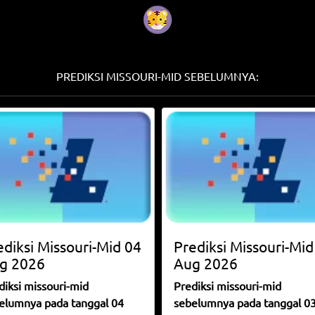
PREDIKSI MISSOURI-MID SEBELUMNYA:
ediksi
Missouri-Mid
04
Prediksi
Missouri-Mid
g 2026
Aug 2026
diksi missouri-mid
Prediksi missouri-mid
elumnya pada tanggal 04
sebelumnya pada tanggal 0