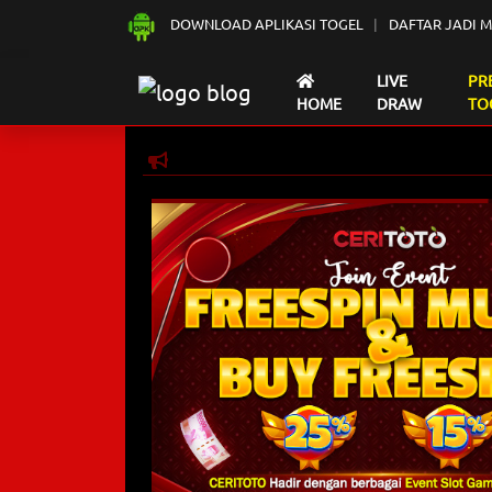
DOWNLOAD APLIKASI TOGEL
DAFTAR JADI 
LIVE
PR
HOME
DRAW
TO