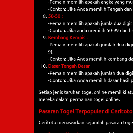
-Pemain memilih apakah angka yang mun
-Contoh: Jika Anda memilih Tengah dan
50-50 :
-Pemain memilih apakah jumla dua digit
-Contoh: Jika anda memilih 50-99 dan 
Kembang Kempis :
-Pemain memilih apakah jumlah dua digit 
9).
-Contoh: Jika Anda memilih kembang d
Dasar Tengah Dasar
-Pemain memilih apakah jumlah dua digit
-Contoh: Jika Anda memilih dasar hasil
Setiap jenis taruhan togel online memiliki 
mereka dalam permainan togel online.
Pasaran Togel Terpopuler di Ceritoto
Ceritoto menawarkan sejumlah pasaran togel 