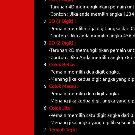
-Taruhan 4D memungkinkan pemain untuk
-Contoh : Jika anda memilih angka 1234
3D (3 Digit) :
-Pemain memlilih tiga digit angka dari 
-Contoh : Jika anda memilih angka 456 
2D (2 Digit) :
-Taruhan 2D memungkinkan pemain untuk
-Contoh : Jika Anda memilih angka 78 d
Colok Bebas :
-Pemain memilih dua digit angka.
-Menang jika kedua digit angka yang dipi
Colok Macau :
-Pemain memilih dua digit angka.
-Menang jika kedua digit angka yang dipi
Colok Jitu :
-Pemain memilih satu digit angka dari 0 
-Menang jika angka yang dipilih sesuai 
Tengah Tepi :