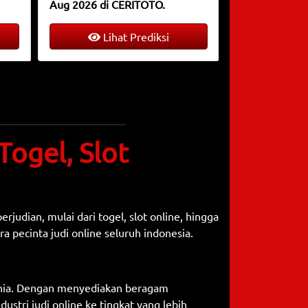
Aug 2026 di CERITOTO.
Aug 2026 di 
Lihat Prediksi
Liha
ogel, Slot
dian, mulai dari togel, slot online, hingga
ra pecinta judi online seluruh indonesia.
 dunia. Dengan menyediakan beragam
tri judi online ke tingkat yang lebih