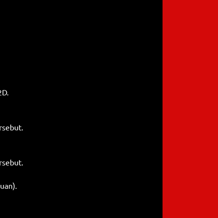
2D.
rsebut.
rsebut.
uan).