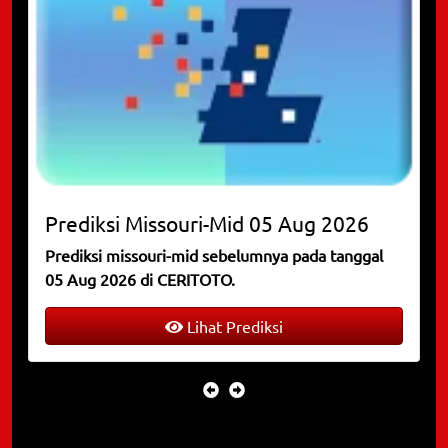
Prediksi
Missouri-Mid
05 Aug 2026
Prediksi missouri-mid sebelumnya pada tanggal
05 Aug 2026 di CERITOTO.
Lihat Prediksi