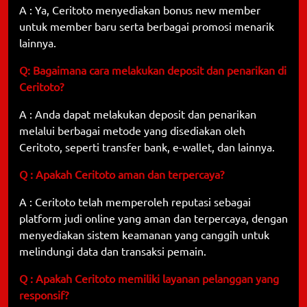
A : Ya, Ceritoto menyediakan bonus new member
untuk member baru serta berbagai promosi menarik
lainnya.
Q: Bagaimana cara melakukan deposit dan penarikan di
Ceritoto?
A : Anda dapat melakukan deposit dan penarikan
melalui berbagai metode yang disediakan oleh
Ceritoto, seperti transfer bank, e-wallet, dan lainnya.
Q : Apakah Ceritoto aman dan terpercaya?
A : Ceritoto telah memperoleh reputasi sebagai
platform judi online yang aman dan terpercaya, dengan
menyediakan sistem keamanan yang canggih untuk
melindungi data dan transaksi pemain.
Q : Apakah Ceritoto memiliki layanan pelanggan yang
responsif?