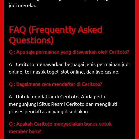
judi mereka.
FAQ (Frequently Asked
Questions)
Q : Apa saja permainan yang ditawarkan oleh Ceritoto?
A : Ceritoto menawarkan berbagai jenis permainan judi
online, termasuk togel, slot online, dan live casino.
Q : Bagaimana cara mendaftar di Ceritoto?
A : Untuk mendaftar di Ceritoto, Anda perlu
mengunjungi Situs Resmi Ceritoto dan mengikuti
proses pendaftaran yang disediakan.
Q : Apakah Ceritoto menyediakan bonus untuk
member baru?