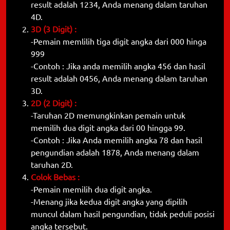
result adalah 1234, Anda menang dalam taruhan
4D.
3D (3 Digit) :
-Pemain memlilih tiga digit angka dari 000 hinga
999
-Contoh : Jika anda memilih angka 456 dan hasil
result adalah 0456, Anda menang dalam taruhan
3D.
2D (2 Digit) :
-Taruhan 2D memungkinkan pemain untuk
memilih dua digit angka dari 00 hingga 99.
-Contoh : Jika Anda memilih angka 78 dan hasil
pengundian adalah 1878, Anda menang dalam
taruhan 2D.
Colok Bebas :
-Pemain memilih dua digit angka.
-Menang jika kedua digit angka yang dipilih
muncul dalam hasil pengundian, tidak peduli posisi
angka tersebut.