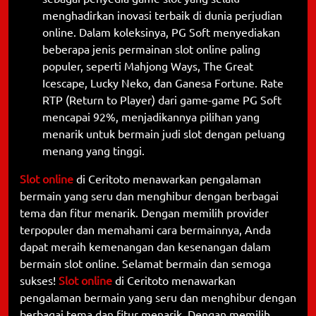
menghadirkan inovasi terbaik di dunia perjudian
online. Dalam koleksinya, PG Soft menyediakan
beberapa jenis permainan slot online paling
populer, seperti Mahjong Ways, The Great
Icescape, Lucky Neko, dan Ganesa Fortune. Rate
RTP (Return to Player) dari game-game PG Soft
mencapai 92%, menjadikannya pilihan yang
menarik untuk bermain judi slot dengan peluang
menang yang tinggi.
Slot online
di Ceritoto menawarkan pengalaman
bermain yang seru dan menghibur dengan berbagai
tema dan fitur menarik. Dengan memilih provider
terpopuler dan memahami cara bermainnya, Anda
dapat meraih kemenangan dan kesenangan dalam
bermain slot online. Selamat bermain dan semoga
sukses!
Slot online
di Ceritoto menawarkan
pengalaman bermain yang seru dan menghibur dengan
berbagai tema dan fitur menarik. Dengan memilih