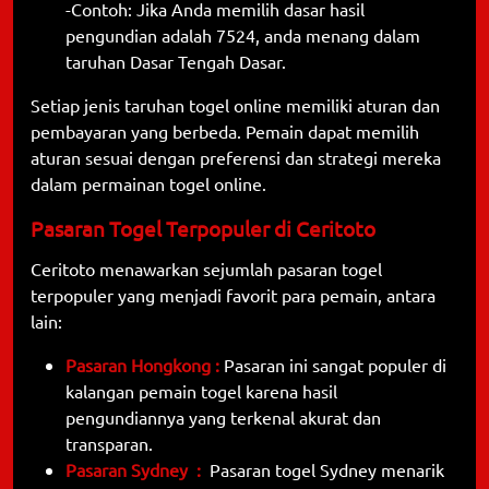
-Contoh: Jika Anda memilih dasar hasil
pengundian adalah 7524, anda menang dalam
taruhan Dasar Tengah Dasar.
Setiap jenis taruhan togel online memiliki aturan dan
pembayaran yang berbeda. Pemain dapat memilih
aturan sesuai dengan preferensi dan strategi mereka
dalam permainan togel online.
Pasaran Togel Terpopuler di Ceritoto
Ceritoto menawarkan sejumlah pasaran togel
terpopuler yang menjadi favorit para pemain, antara
lain:
Pasaran Hongkong :
Pasaran ini sangat populer di
kalangan pemain togel karena hasil
pengundiannya yang terkenal akurat dan
transparan.
Pasaran Sydney :
Pasaran togel Sydney menarik