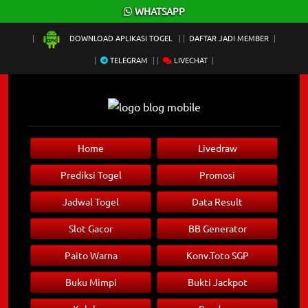
×
WHATSAPP
DOWNLOAD APLIKASI TOGEL
DAFTAR JADI MEMBER
TELEGRAM
LIVECHAT
Home
Livedraw
Prediksi Togel
Promosi
Jadwal Togel
Data Result
Slot Gacor
BB Generator
Paito Warna
Konv.Toto SGP
Buku Mimpi
Bukti Jackpot