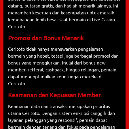
datang, putaran gratis, dan hadiah menarik lainnya. Ini
menambah keseruan dan kesempatan untuk meraih
kemenangan lebih besar saat bermain di Live Casino
Ceritoto.
Promosi dan Bonus Menarik
Ceritoto tidak hanya menawarkan pengalaman
bermain yang hebat, tetapi juga berbagai promosi dan
bonus yang menggiurkan. Mulai dari bonus new
member, refferal, cashback, hingga rollingan, pemain
dapat mengoptimalkan keuntungan mereka di
Ceritoto.
Keamanan dan Kepuasan Member
Keamanan data dan transaksi merupakan prioritas
utama Ceritoto. Dengan sistem enkripsi canggih dan
layanan pelanggan yang responsif, pemain dapat
bermain dengan tenang dan fokus pada pengalaman