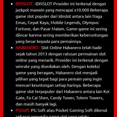
IDNSLOT :
IDNSLOT Provider ini terkenal dengan
jackpot maxwin yang mencapai x10.000 Beberapa
game slot populer dari Idnslot antara lain Naga
Emas, Cepat Kaya, Mobile Legends, Olympus
Fortune, dan Pasar Malam. Game-game ini sering
diincar karena sering memberikan keberuntungan
yang besar kepada para pemainnya.
HABANERO :
Slot Online Habanero telah hadir
sejak tahun 2013 dengan ratusan permainan slot
online yang menarik. Provider ini terkenal dengan
winrate yang disediakan oleh. Dengan koleksi
game yang beragam, Habanero slot menjadi
pilihan yang tepat bagi para pemain yang ingin
mencari keuntungan setiap harinya. Beberapa
game slot terpopuler dari Habanero antara lain Koi
Gate, Fa Cai Shen, Candy Tower, Totem Towers,
dan masih banyak lagi.
PGSoft :
PG Soft atau Pocket Gaming Soft dikenal
sebagai penyedia game slot yang selalu