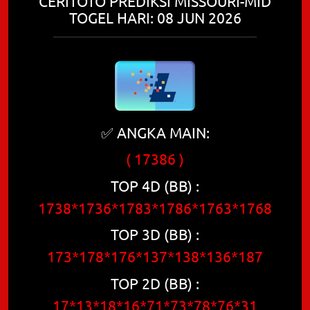
CERITOTO PREDIKSI MISSOURI-MID
TOGEL HARI: 08 JUN 2026
✅ ANGKA MAIN:
( 17386 )
TOP 4D (BB) :
1738*1736*1783*1786*1763*1768
TOP 3D (BB) :
173*178*176*137*138*136*187
TOP 2D (BB) :
17*13*18*16*71*73*78*76*31