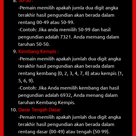
-Pemain memilih apakah jumla dua digit angka
terakhir hasil pengundian akan berada dalam
rentang 00-49 atau 50-99.
-Contoh: Jika anda memilih 50-99 dan hasil
pengundian adalah 7321. Anda memang dalam
taruhan 50-50.
Kembang Kempis :
-Pemain memilih apakah jumlah dua digit angka
terakhir hasil pengundian akan berada dalam
rentang kembang (0, 2, 3, 4, 7, 8) atau kempis (1,
5, 6, 9).
-Contoh: Jika Anda memilih kembang dan hasil
pengundian adalah 6932, Anda menang dalam
taruhan Kembang Kempis.
Dasar Tengah Dasar
-Pemain memilih apakah jumlah dua digit angka
terakhir hasil pengundian akan berada dalam
rentang dasar (00-49) atau tengah (50-99).