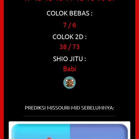
COLOK BEBAS :
7 / 6
COLOK 2D :
38 / 73
SHIO JITU :
Babi
PREDIKSI MISSOURI-MID SEBELUMNYA: