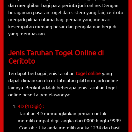
dan menghibur bagi para pecinta judi online. Dengan
beragaman pasaran togel dan sistem yang fair, ceritoto
menjadi pilihan utama bagi pemain yang mencari
kesempatan menang besar dan pengalaman berjudi
yang memuaskan.
Jenis Taruhan Togel Online di
Ceritoto
Terdapat berbagai jenis taruhan
togel online
yang
dapat dimainkan di ceritoto atau platform judi online
lainnya. Berikut adalah beberapa jenis taruhan togel
online beserta penjelasannya:
4D (4 Digit) :
-Taruhan 4D memungkinkan pemain untuk
memilih empat digit angka dari 0000 hingfa 9999
-Contoh : Jika anda memilih angka 1234 dan hasil