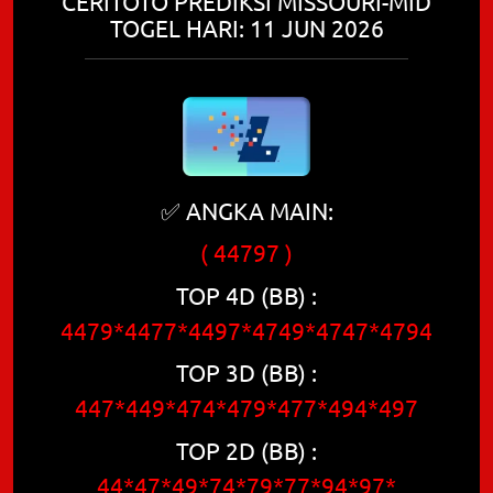
CERITOTO PREDIKSI MISSOURI-MID
TOGEL HARI: 11 JUN 2026
✅ ANGKA MAIN:
( 44797 )
TOP 4D (BB) :
4479*4477*4497*4749*4747*4794
TOP 3D (BB) :
447*449*474*479*477*494*497
TOP 2D (BB) :
44*47*49*74*79*77*94*97*