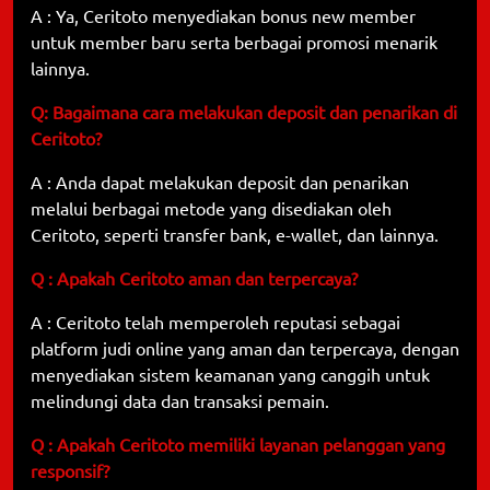
A : Ya, Ceritoto menyediakan bonus new member
untuk member baru serta berbagai promosi menarik
lainnya.
Q: Bagaimana cara melakukan deposit dan penarikan di
Ceritoto?
A : Anda dapat melakukan deposit dan penarikan
melalui berbagai metode yang disediakan oleh
Ceritoto, seperti transfer bank, e-wallet, dan lainnya.
Q : Apakah Ceritoto aman dan terpercaya?
A : Ceritoto telah memperoleh reputasi sebagai
platform judi online yang aman dan terpercaya, dengan
menyediakan sistem keamanan yang canggih untuk
melindungi data dan transaksi pemain.
Q : Apakah Ceritoto memiliki layanan pelanggan yang
responsif?