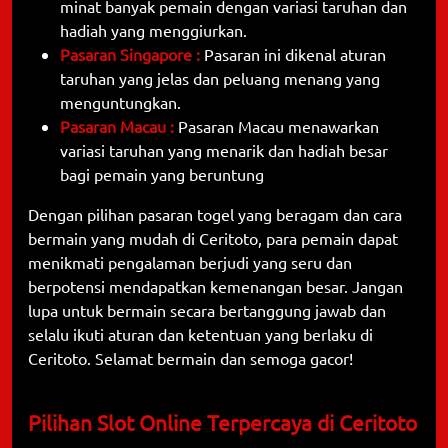
minat banyak pemain dengan variasi taruhan dan
hadiah yang menggiurkan.
Pasaran Singapore :
Pasaran ini dikenal aturan
taruhan yang jelas dan peluang menang yang
menguntungkan.
Pasaran Macau :
Pasaran Macau menawarkan
variasi taruhan yang menarik dan hadiah besar
bagi pemain yang beruntung
Dengan pilihan pasaran togel yang beragam dan cara
bermain yang mudah di Ceritoto, para pemain dapat
menikmati pengalaman berjudi yang seru dan
berpotensi mendapatkan kemenangan besar. Jangan
lupa untuk bermain secara bertanggung jawab dan
selalu ikuti aturan dan ketentuan yang berlaku di
Ceritoto. Selamat bermain dan semoga gacor!
Pilihan Slot Online Terpercaya di Ceritoto