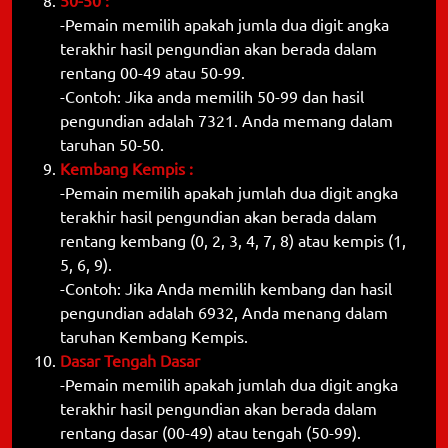
-Pemain memilih apakah jumla dua digit angka
terakhir hasil pengundian akan berada dalam
rentang 00-49 atau 50-99.
-Contoh: Jika anda memilih 50-99 dan hasil
pengundian adalah 7321. Anda memang dalam
taruhan 50-50.
Kembang Kempis :
-Pemain memilih apakah jumlah dua digit angka
terakhir hasil pengundian akan berada dalam
rentang kembang (0, 2, 3, 4, 7, 8) atau kempis (1,
5, 6, 9).
-Contoh: Jika Anda memilih kembang dan hasil
pengundian adalah 6932, Anda menang dalam
taruhan Kembang Kempis.
Dasar Tengah Dasar
-Pemain memilih apakah jumlah dua digit angka
terakhir hasil pengundian akan berada dalam
rentang dasar (00-49) atau tengah (50-99).