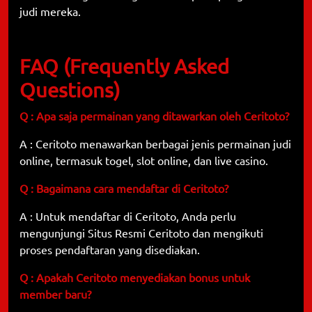
judi mereka.
FAQ (Frequently Asked
Questions)
Q : Apa saja permainan yang ditawarkan oleh Ceritoto?
A : Ceritoto menawarkan berbagai jenis permainan judi
online, termasuk togel, slot online, dan live casino.
Q : Bagaimana cara mendaftar di Ceritoto?
A : Untuk mendaftar di Ceritoto, Anda perlu
mengunjungi Situs Resmi Ceritoto dan mengikuti
proses pendaftaran yang disediakan.
Q : Apakah Ceritoto menyediakan bonus untuk
member baru?