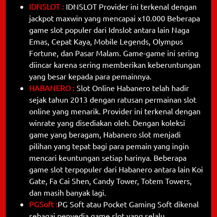
IDNSLOT :
IDNSLOT Provider ini terkenal dengan
jackpot maxwin yang mencapai x10.000 Beberapa
game slot populer dari Idnslot antara lain Naga
Emas, Cepat Kaya, Mobile Legends, Olympus
Fortune, dan Pasar Malam. Game-game ini sering
diincar karena sering memberikan keberuntungan
yang besar kepada para pemainnya.
HABANERO :
Slot Online Habanero telah hadir
sejak tahun 2013 dengan ratusan permainan slot
online yang menarik. Provider ini terkenal dengan
winrate yang disediakan oleh. Dengan koleksi
game yang beragam, Habanero slot menjadi
pilihan yang tepat bagi para pemain yang ingin
mencari keuntungan setiap harinya. Beberapa
game slot terpopuler dari Habanero antara lain Koi
Gate, Fa Cai Shen, Candy Tower, Totem Towers,
dan masih banyak lagi.
PGSoft :
PG Soft atau Pocket Gaming Soft dikenal
sebagai penyedia game slot yang selalu