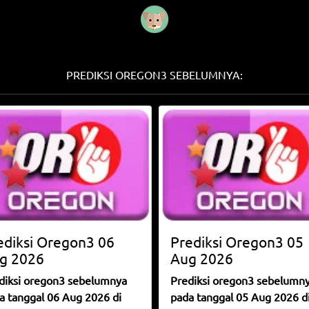
PREDIKSI OREGON3 SEBELUMNYA:
ediksi
Oregon3
06
Prediksi
Oregon3
05
g 2026
Aug 2026
diksi oregon3 sebelumnya
Prediksi oregon3 sebelumn
a tanggal 06 Aug 2026 di
pada tanggal 05 Aug 2026 d