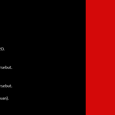
2D.
rsebut.
rsebut.
uan).