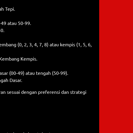
h Tepi.
-49 atau 50-99.
0.
ang (0, 2, 3, 4, 7, 8) atau kempis (1, 5, 6,
n Kembang Kempis.
sar (00-49) atau tengah (50-99).
ngah Dasar.
an sesuai dengan preferensi dan strategi