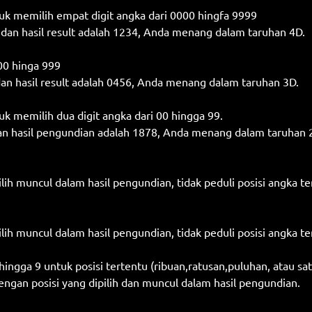
 memilih empat digit angka dari 0000 hingfa 9999
 dan hasil result adalah 1234, Anda menang dalam taruhan 4D.
000 hinga 999
dan hasil result adalah 0456, Anda menang dalam taruhan 3D.
 memilih dua digit angka dari 00 hingga 99.
an hasil pengundian adalah 1878, Anda menang dalam taruhan 
lih muncul dalam hasil pengundian, tidak peduli posisi angka te
lih muncul dalam hasil pengundian, tidak peduli posisi angka te
hingga 9 untuk posisi tertentu (ribuan,ratusan,puluhan, atau sat
dengan posisi yang dipilih dan muncul dalam hasil pengundian.