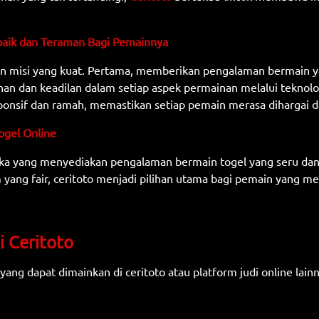
baik dan Teraman Bagi Pemainnya
 misi yang kuat. Pertama, memberikan pengalaman bermain yan
an dan keadilan dalam setiap aspek permainan melalui teknologi
onsif dan ramah, memastikan setiap pemain merasa dihargai d
ogel Online
a yang menyediakan pengalaman bermain togel yang seru dan m
yang fair, ceritoto menjadi pilihan utama bagi pemain yang 
i Ceritoto
yang dapat dimainkan di ceritoto atau platform judi online lain