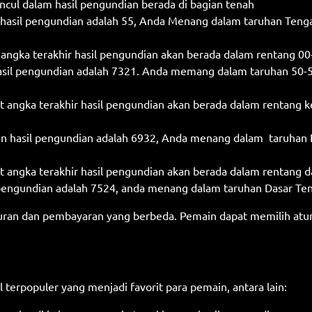
cul dalam hasil pengundian berada di bagian tenah
 hasil pengundian adalah 55, Anda Menang dalam taruhan Tenga
 angka terakhir hasil pengundian akan berada dalam rentang 00
hasil pengundian adalah 7321. Anda memang dalam taruhan 50-5
angka terakhir hasil pengundian akan berada dalam rentang kemb
an hasil pengundian adalah 6932, Anda menang dalam taruha
 angka terakhir hasil pengundian akan berada dalam rentang da
 pengundian adalah 7524, anda menang dalam taruhan Dasar Te
aturan dan pembayaran yang berbeda. Pemain dapat memilih atur
terpopuler yang menjadi favorit para pemain, antara lain: