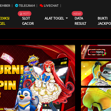
MEMBER
TELEGRAM
LIVECHAT
HOT!
NEW!
EDIKSI
SLOT
ALAT TOGEL
DATA
BUKTI
GEL
GACOR
RESULT
JACKPO