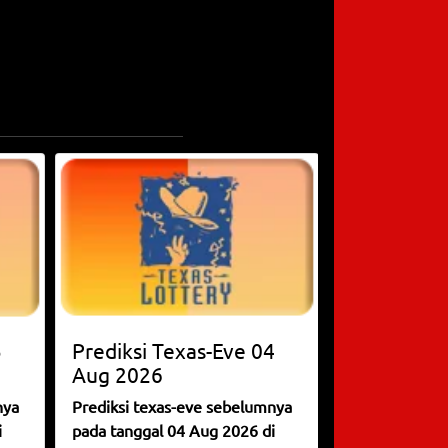
5
Prediksi
Texas-Eve
04
Prediksi
Te
Aug 2026
Aug 2026
nya
Prediksi texas-eve sebelumnya
Prediksi texa
i
pada tanggal 04 Aug 2026 di
pada tanggal 