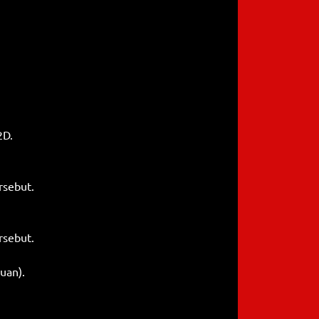
2D.
rsebut.
rsebut.
uan).