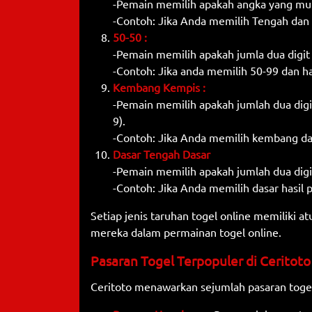
-Pemain memilih apakah angka yang mun
-Contoh: Jika Anda memilih Tengah dan
50-50 :
-Pemain memilih apakah jumla dua digit
-Contoh: Jika anda memilih 50-99 dan 
Kembang Kempis :
-Pemain memilih apakah jumlah dua digit 
9).
-Contoh: Jika Anda memilih kembang d
Dasar Tengah Dasar
-Pemain memilih apakah jumlah dua digit
-Contoh: Jika Anda memilih dasar hasil
Setiap jenis taruhan togel online memiliki 
mereka dalam permainan togel online.
Pasaran Togel Terpopuler di Ceritoto
Ceritoto menawarkan sejumlah pasaran togel 