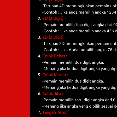
-Taruhan 4D memungkinkan pemain untuk
-Contoh : Jika anda memilih angka 1234
3D (3 Digit) :
-Pemain memlilih tiga digit angka dari 
-Contoh : Jika anda memilih angka 456 
2D (2 Digit) :
-Taruhan 2D memungkinkan pemain untuk
-Contoh : Jika Anda memilih angka 78 d
Colok Bebas :
-Pemain memilih dua digit angka.
-Menang jika kedua digit angka yang dipi
Colok Macau :
-Pemain memilih dua digit angka.
-Menang jika kedua digit angka yang dipi
Colok Jitu :
-Pemain memilih satu digit angka dari 0 
-Menang jika angka yang dipilih sesuai 
Tengah Tepi :